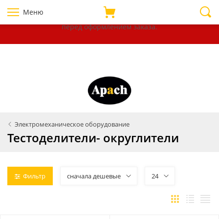
Уважаемые покупатели!
В связи с нестабильностью курсов
Меню
валют, убедительно просим уточнять цены на товары
перед оформлением
заказа.
Электромеханическое оборудование
Тестоделители- округлители
Фильтр
сначала дешевые
24