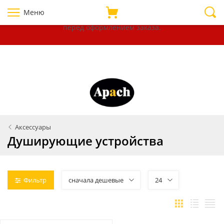
Уважаемые покупатели!
В связи с нестабильностью курсов
Меню
валют, убедительно просим уточнять цены на товары
перед оформлением
заказа.
Аксессуары
Душирующие устройства
Фильтр
сначала дешевые
24