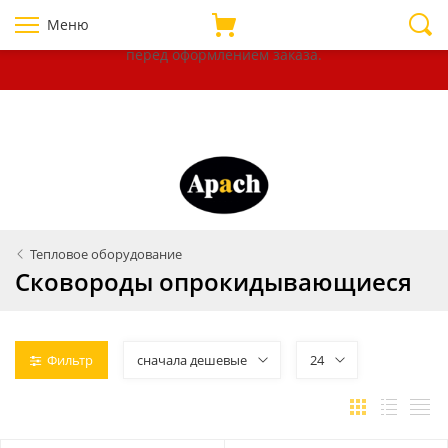
Уважаемые покупатели!
В связи с нестабильностью курсов
Меню
валют, убедительно просим уточнять цены на товары
перед оформлением
заказа.
Тепловое оборудование
Сковороды опрокидывающиеся
Фильтр
сначала дешевые
24