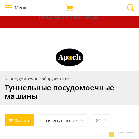
Уважаемые покупатели!
В связи с нестабильностью курсов
Меню
валют, убедительно просим уточнять цены на товары
перед оформлением
заказа.
Посудомоечное оборудование
Туннельные посудомоечные
машины
Фильтр
сначала дешевые
24