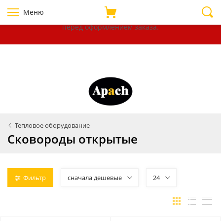
Уважаемые покупатели!
В связи с нестабильностью курсов
Меню
валют, убедительно просим уточнять цены на товары
перед оформлением
заказа.
Тепловое оборудование
Сковороды открытые
Фильтр
сначала дешевые
24