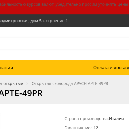
табильностью курсов валют, убедительно просим уточнять цены
водмитровская, дом 5а, строение 1
пании
Оплата и достав
ы открытые
Открытая сковорода APACH APTE‑49PR
APTE‑49PR
Страна производства
Италия
Гарантия, мес
12