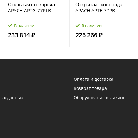
Открытая сковорода
Открытая сковорода
APACH APTG‑77PLR
APACH APTE‑77PR
В наличии
В наличии
233 814 ₽
226 266 ₽
Оплата и доставка
Возврат товара
ных данных
Оборудование и лизинг