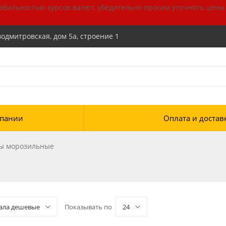
табильностью курсов валют, убедительно просим уточнять цены
водмитровская, дом 5а, строение 1
пании
Оплата и достав
ы морозильные
ала дешевые
Показывать по
24