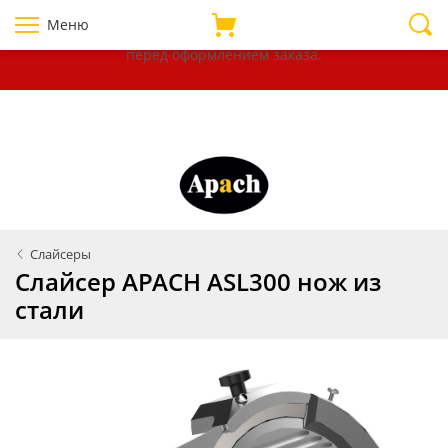
Уважаемые покупатели!
В связи с нестабильностью курсов
Меню
валют, убедительно просим уточнять цены на товары
перед оформлением
заказа.
Слайсеры
Слайсер APACH ASL300 нож из
стали